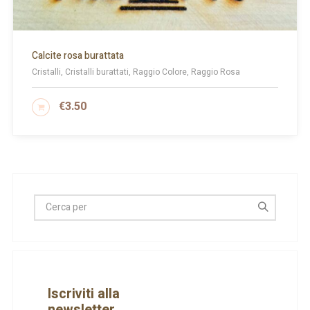
Calcite rosa burattata
Cristalli, Cristalli burattati, Raggio Colore, Raggio Rosa
€
3.50
AGGIUNGI AL CARRELLO
Iscriviti alla
newsletter