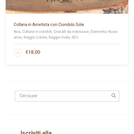
Collana in Ametista con Ciondolo Sole
Aria, Collane e ciondoli, Cristalli da indossare, Elemento, Nuovi
arrivi, Raggio Colore, Raggio Viola, SEO
€
18.00
AGGIUNGI AL CARRELLO
Iscriviti alla