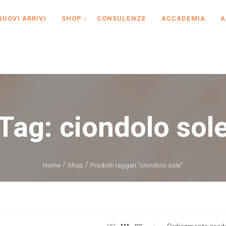
NUOVI ARRIVI
SHOP
CONSULENZE
ACCADEMIA
A
Tag:
ciondolo sol
Home
Shop
Prodotti taggati “ciondolo sole”