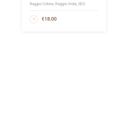
Raggio Colore, Raggio Viola, SEO
€
18.00
AGGIUNGI AL CARRELLO