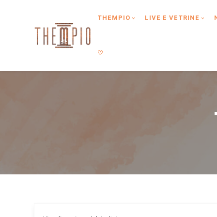
Type anything to search, then press enter or Search Button
THEMPIO
LIVE E VETRINE
♡