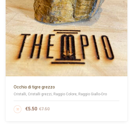
Occhio di tigre grezzo
Cristalli, Cristalli grezzi, Raggio Colore, Raggio Giallo-Oro
€
5.50
€
7.50
AGGIUNGI AL CARRELLO