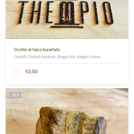
Occhio di falco burattato
Cristalli, Cristalli burattati, Raggio Blu, Raggio Colore
€
3.50
AGGIUNGI AL CARRELLO
-27%