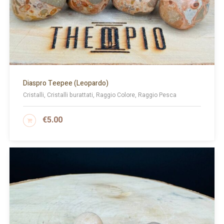
Diaspro Teepee (Leopardo)
Cristalli, Cristalli burattati, Raggio Colore, Raggio Pesca
€
5.00
AGGIUNGI AL CARRELLO