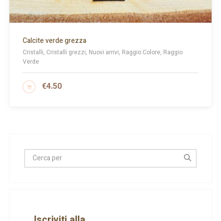
Calcite verde grezza
Cristalli, Cristalli grezzi, Nuovi arrivi, Raggio Colore, Raggio
Verde
€
4.50
AGGIUNGI AL CARRELLO
Iscriviti alla