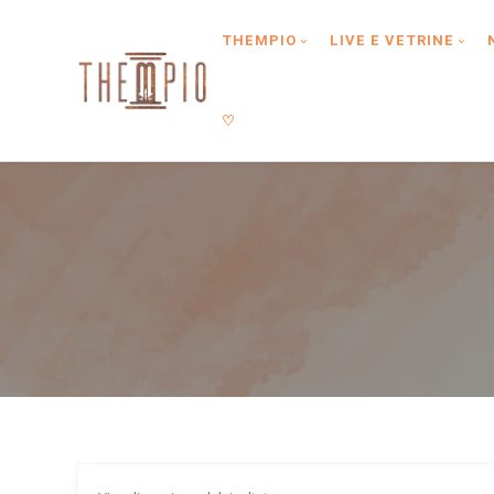
Type anything to search, then press enter or Search Button
THEMPIO
LIVE E VETRINE
♡