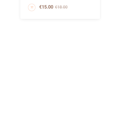
€
15.00
€
18.00
AGGIUNGI AL CARRELLO