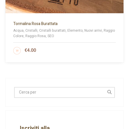
Tormalina Rosa Burattata
Acqua, Cristalli, Cristalli burattati, Elemento, Nuovi arrivi, Raggio
Colore, Raggio Rosa, SEO
€
4.00
AGGIUNGI AL CARRELLO
Iscriviti alla