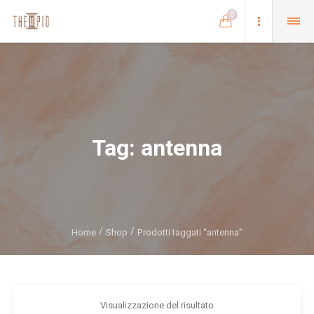
0
Tag:
antenna
Home
Shop
Prodotti taggati “antenna”
Visualizzazione del risultato