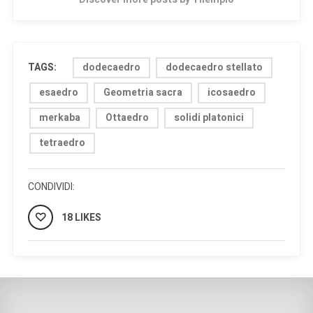
TAGS:
dodecaedro
dodecaedro stellato
esaedro
Geometria sacra
icosaedro
merkaba
Ottaedro
solidi platonici
tetraedro
CONDIVIDI:
18 LIKES