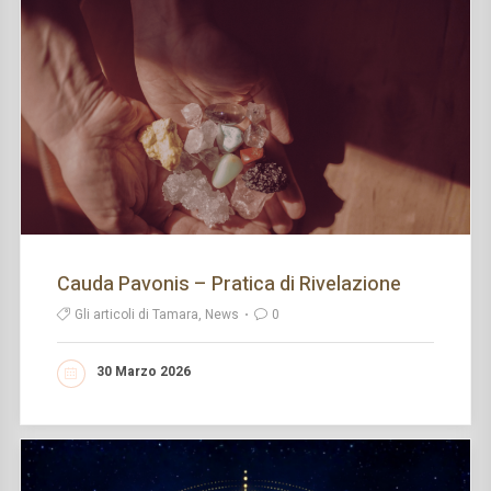
Cauda Pavonis – Pratica di Rivelazione
Gli articoli di Tamara, News
0
30 Marzo 2026
LEGGI DI PIÙ